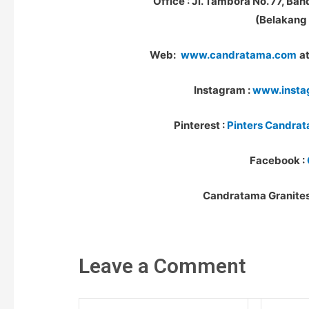
Office : Jl. Tambora No. 77, Ban
(Belakang 
Web:
www.candratama.com
a
Instagram :
www.insta
Pinterest :
Pinters Candra
Facebook :
Candratama Granites,
Leave a Comment
Name
Email