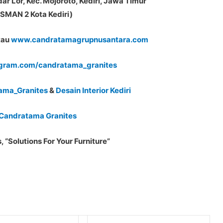
dar Lor, Kec. Mojoroto, Kediri, Jawa Timur
SMAN 2 Kota Kediri)
tau
www.candratamagrupnusantara.com
gram.com/candratama_granites
tama_Granites
&
Desain Interior Kediri
Candratama Granites
 “Solutions For Your Furniture”
Website