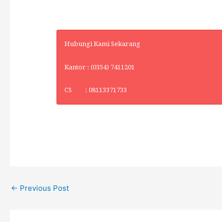
Hubungi Kami Sekarang
Kantor : (0354) 7411201
CS : 08113371733
←
Previous Post