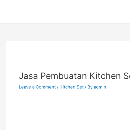
Skip
Post
to
navigation
content
Jasa Pembuatan Kitchen Set
Leave a Comment
/
Kitchen Set
/ By
admin