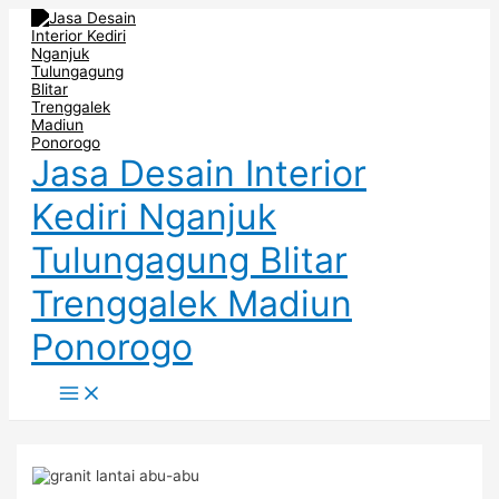
Main
Skip
Post
Menu
to
navigation
content
Jasa Desain Interior
Kediri Nganjuk
Tulungagung Blitar
Trenggalek Madiun
Ponorogo