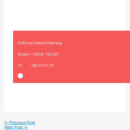
Hubungi Kami Sekarang
Kantor : (0354) 7411201
CS : 08113371733
←
Previous Post
Next Post
→