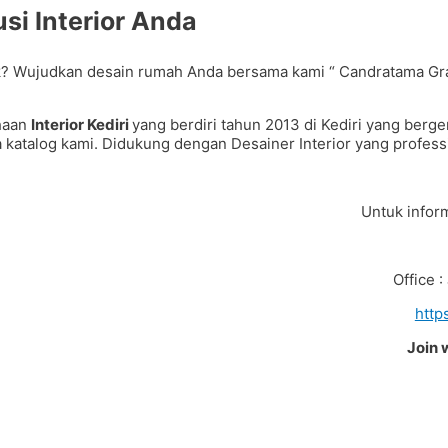
si Interior Anda
 Wujudkan desain rumah Anda bersama kami “ Candratama Granit
haan
Interior Kediri
yang berdiri tahun 2013 di Kediri yang ber
atalog kami. Didukung dengan Desainer Interior yang professio
Untuk inform
Office 
http
Join 