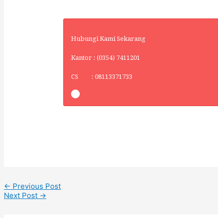
Hubungi Kami Sekarang
Kantor : (0354) 7411201
CS : 08113371733
←
Previous Post
Next Post
→