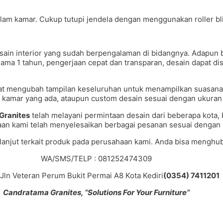
am kamar. Cukup tutupi jendela dengan menggunakan roller blin
ain interior yang sudah berpengalaman di bidangnya. Adapun b
selama 1 tahun, pengerjaan cepat dan transparan, desain dapat d
t mengubah tampilan keseluruhan untuk menampilkan suasana ba
kamar yang ada, ataupun custom desain sesuai dengan ukuran 
Granites
telah melayani permintaan desain dari beberapa kota
haan kami telah menyelesaikan berbagai pesanan sesuai dengan
 lanjut terkait produk pada perusahaan kami. Anda bisa menghub
WA/SMS/TELP : 081252474309
: Jln Veteran Perum Bukit Permai A8 Kota Kediri
(0354) 7411201
Candratama Granites, “Solutions For Your Furniture”