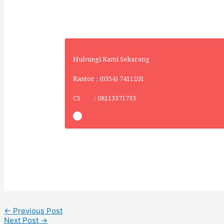
Hubungi Kami Sekarang
Kantor : (0354) 7411201
CS : 08113371733
←
Previous Post
Next Post
→