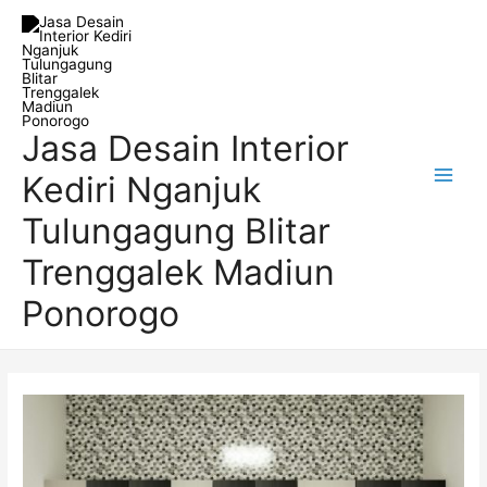
Skip
Post
Main
to
navigation
Men
content
Jasa Desain Interior
Kediri Nganjuk
Tulungagung Blitar
Trenggalek Madiun
Ponorogo