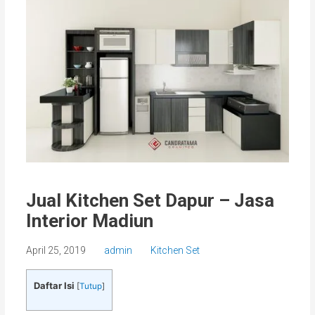
Jual Kitchen Set Dapur – Jasa
Interior Madiun
April 25, 2019
admin
Kitchen Set
Daftar Isi
[
Tutup
]