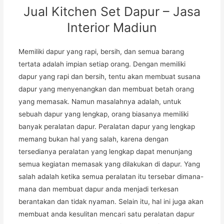
Jual Kitchen Set Dapur – Jasa
Interior Madiun
Memiliki dapur yang rapi, bersih, dan semua barang
tertata adalah impian setiap orang. Dengan memiliki
dapur yang rapi dan bersih, tentu akan membuat susana
dapur yang menyenangkan dan membuat betah orang
yang memasak. Namun masalahnya adalah, untuk
sebuah dapur yang lengkap, orang biasanya memiliki
banyak peralatan dapur. Peralatan dapur yang lengkap
memang bukan hal yang salah, karena dengan
tersedianya peralatan yang lengkap dapat menunjang
semua kegiatan memasak yang dilakukan di dapur. Yang
salah adalah ketika semua peralatan itu tersebar dimana-
mana dan membuat dapur anda menjadi terkesan
berantakan dan tidak nyaman. Selain itu, hal ini juga akan
membuat anda kesulitan mencari satu peralatan dapur