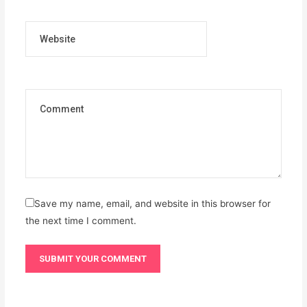
Website
Save my name, email, and website in this browser for
the next time I comment.