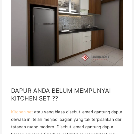
DAPUR ANDA BELUM MEMPUNYAI
KITCHEN SET ??
Kitchen set
atau yang biasa disebut lemari gantung dapur
dewasa ini telah menjadi bagian yang tak terpisahkan dari
tatanan ruang modern. Disebut lemari gantung dapur