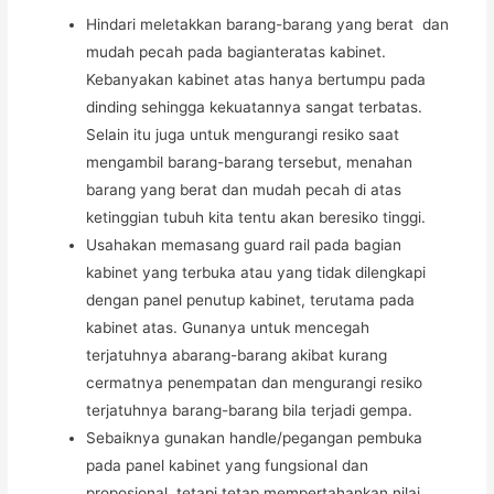
Hindari meletakkan barang-barang yang berat dan
mudah pecah pada bagianteratas kabinet.
Kebanyakan kabinet atas hanya bertumpu pada
dinding sehingga kekuatannya sangat terbatas.
Selain itu juga untuk mengurangi resiko saat
mengambil barang-barang tersebut, menahan
barang yang berat dan mudah pecah di atas
ketinggian tubuh kita tentu akan beresiko tinggi.
Usahakan memasang guard rail pada bagian
kabinet yang terbuka atau yang tidak dilengkapi
dengan panel penutup kabinet, terutama pada
kabinet atas. Gunanya untuk mencegah
terjatuhnya abarang-barang akibat kurang
cermatnya penempatan dan mengurangi resiko
terjatuhnya barang-barang bila terjadi gempa.
Sebaiknya gunakan handle/pegangan pembuka
pada panel kabinet yang fungsional dan
proposional, tetapi tetap mempertahankan nilai