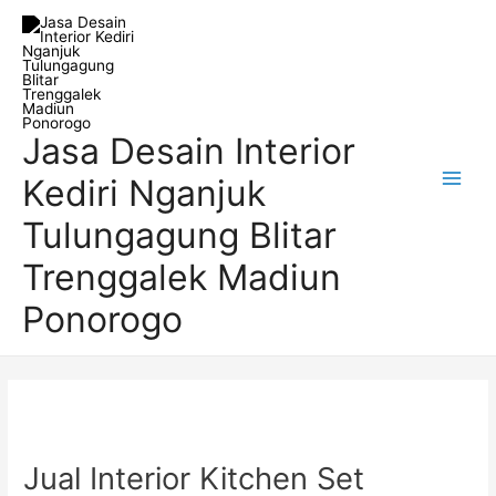
Skip
Post
Main
to
navigation
Men
content
Jasa Desain Interior
Kediri Nganjuk
Tulungagung Blitar
Trenggalek Madiun
Ponorogo
Jual Interior Kitchen Set