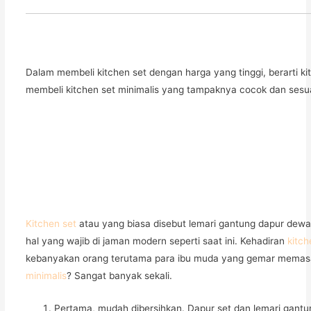
Dalam membeli kitchen set dengan harga yang tinggi, berarti kit
membeli kitchen set minimalis yang tampaknya cocok dan sesua
Kitchen set
atau yang biasa disebut lemari gantung dapur dewas
hal yang wajib di jaman modern seperti saat ini. Kehadiran
kitch
kebanyakan orang terutama para ibu muda yang gemar memasak
minimalis
? Sangat banyak sekali.
Pertama, mudah dibersihkan. Dapur set dan lemari gan