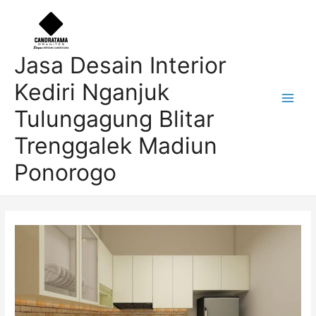
Skip
Post
Main
to
navigation
Men
content
Jasa Desain Interior
Kediri Nganjuk
Tulungagung Blitar
Trenggalek Madiun
Ponorogo