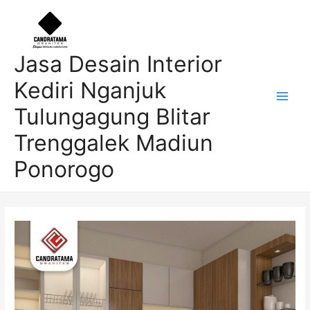
Skip
Post
Main
to
navigation
Men
content
Jasa Desain Interior
Kediri Nganjuk
Tulungagung Blitar
Trenggalek Madiun
Ponorogo