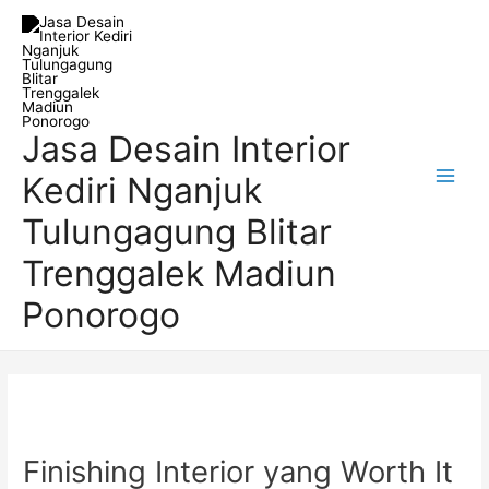
Skip
Post
Main
to
navigation
Men
content
Jasa Desain Interior
Kediri Nganjuk
Tulungagung Blitar
Trenggalek Madiun
Ponorogo
Finishing Interior yang Worth It