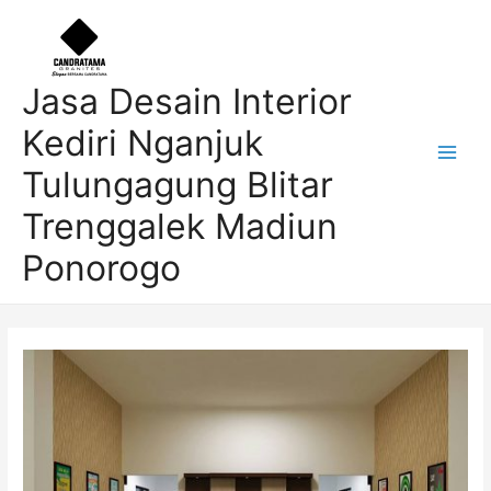
Skip
Post
Main
to
navigation
Men
content
Jasa Desain Interior
Kediri Nganjuk
Tulungagung Blitar
Trenggalek Madiun
Ponorogo