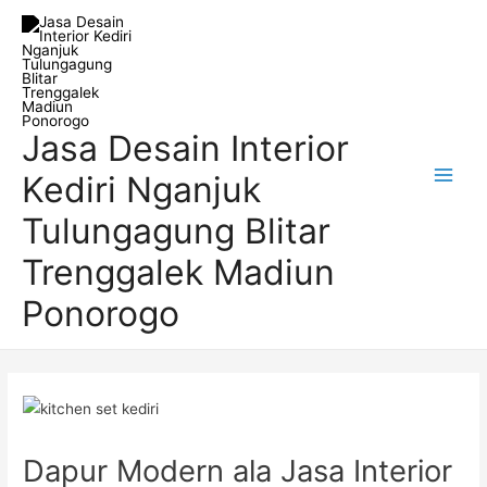
Skip
Post
Main
to
navigation
Men
content
Jasa Desain Interior
Kediri Nganjuk
Tulungagung Blitar
Trenggalek Madiun
Ponorogo
Dapur Modern ala Jasa Interior