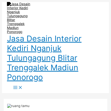
Main
Skip
Post
Menu
to
navigation
content
Jasa Desain Interior
Kediri Nganjuk
Tulungagung Blitar
Trenggalek Madiun
Ponorogo