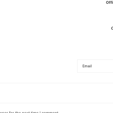
Off
C
Email
wser for the next time I comment.