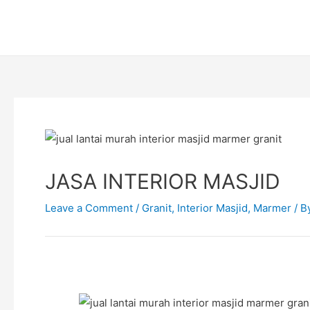
Skip
Post
to
navigation
content
JASA INTERIOR MASJID
Leave a Comment
/
Granit
,
Interior Masjid
,
Marmer
/ B