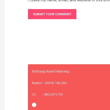
Hubungi Kami Sekarang
Kantor : (0354) 7411201
CS : 08113371733