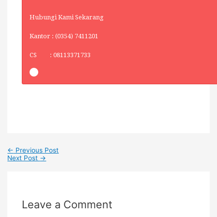
Hubungi Kami Sekarang
Kantor : (0354) 7411201
CS : 08113371733
←
Previous Post
Next Post
→
Leave a Comment