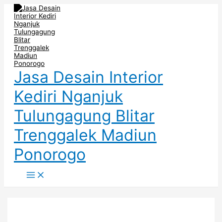
Main
Skip
Post
Menu
to
navigation
content
Jasa Desain Interior
Kediri Nganjuk
Tulungagung Blitar
Trenggalek Madiun
Ponorogo