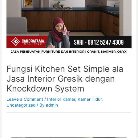
Fungsi Kitchen Set Simple ala
Jasa Interior Gresik dengan
Knockdown System
Leave a Comment
/
Interior Kamar
,
Kamar Tidur
,
Uncategorized
/ By
admin