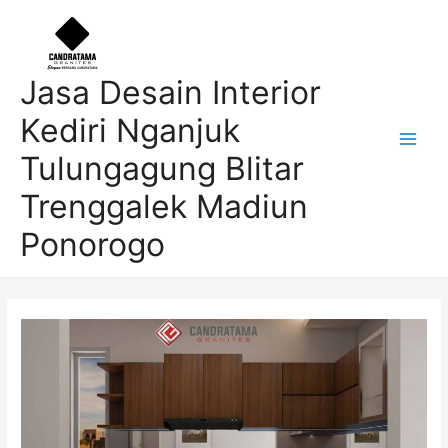
Skip
Post
Main
to
navigation
Men
content
Jasa Desain Interior
Kediri Nganjuk
Tulungagung Blitar
Trenggalek Madiun
Ponorogo