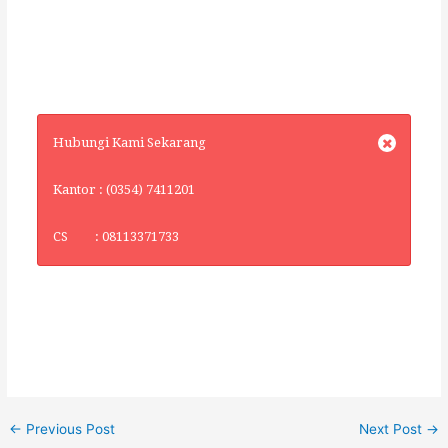
Hubungi Kami Sekarang
Kantor : (0354) 7411201
CS : 08113371733
←
Previous Post
Next Post
→