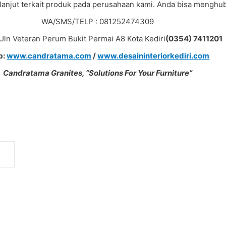
 lanjut terkait produk pada perusahaan kami. Anda bisa menghub
WA/SMS/TELP : 081252474309
: Jln Veteran Perum Bukit Permai A8 Kota Kediri
(0354) 7411201
b:
www.candratama.com
/
www.desaininteriorkediri.com
Candratama Granites, “Solutions For Your Furniture”