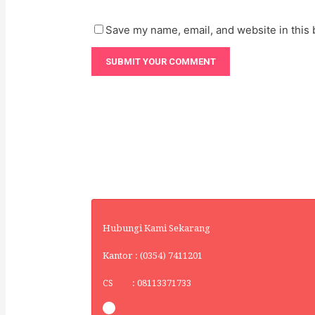
Save my name, email, and website in this 
Hubungi Kami Sekarang
Kantor : (0354) 7411201
CS : 08113371733