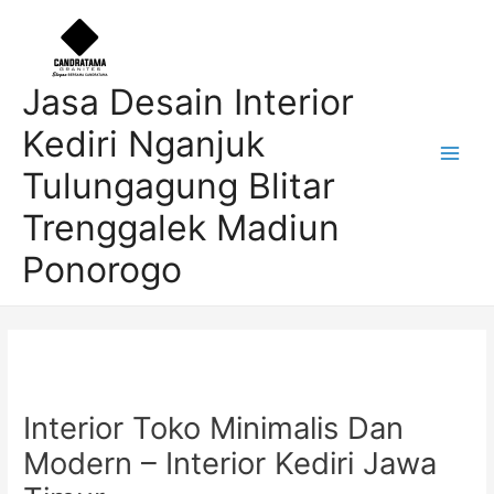
Skip
Post
Main
to
navigation
Men
content
Jasa Desain Interior
Kediri Nganjuk
Tulungagung Blitar
Trenggalek Madiun
Ponorogo
Interior Toko Minimalis Dan
Modern – Interior Kediri Jawa