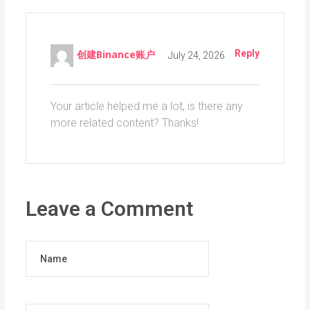
Reply
创建Binance账户
July 24, 2026
Your article helped me a lot, is there any
more related content? Thanks!
Leave a Comment
Name