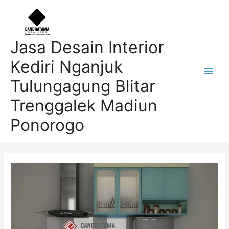
Skip
Post
Main
to
navigation
Men
content
Jasa Desain Interior
Kediri Nganjuk
Tulungagung Blitar
Trenggalek Madiun
Ponorogo