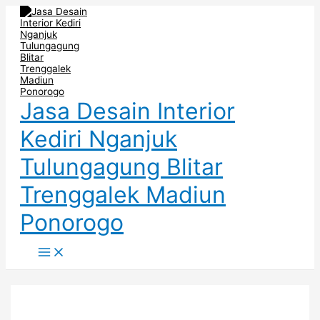
Main
Skip
Post
Menu
to
navigation
content
Jasa Desain Interior
Kediri Nganjuk
Tulungagung Blitar
Trenggalek Madiun
Ponorogo