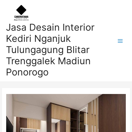
Skip
Post
Main
to
navigation
Men
content
Jasa Desain Interior
Kediri Nganjuk
Tulungagung Blitar
Trenggalek Madiun
Ponorogo