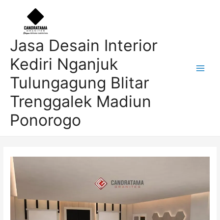
Skip
Post
Main
to
navigation
Men
content
Jasa Desain Interior
Kediri Nganjuk
Tulungagung Blitar
Trenggalek Madiun
Ponorogo