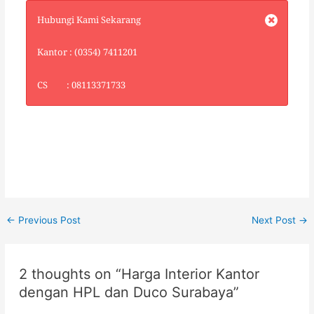
Hubungi Kami Sekarang
Kantor : (0354) 7411201
CS : 08113371733
←
Previous Post
Next Post
→
2 thoughts on “Harga Interior Kantor
dengan HPL dan Duco Surabaya”