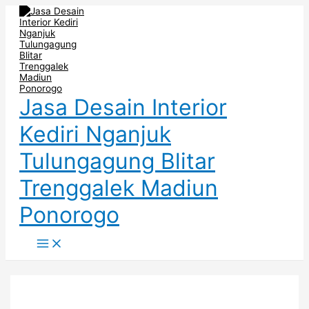
Main
Skip
Post
Menu
to
navigation
content
Jasa Desain Interior
Kediri Nganjuk
Tulungagung Blitar
Trenggalek Madiun
Ponorogo