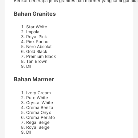
Berikut beberapa jenis granites dan marmer yang kami gunakan.
Bahan Granites
Star White
Impala
Royal Pink
Pink Porino
Nero Absolut
Gold Black
Premium Black
Tan Brown
Dll
Bahan Marmer
Ivory Cream
Pure White
Crystal White
Crema Benita
Crema Onyx
Crema Perlato
Regal Beige
Royal Beige
Dll