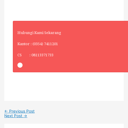
Hubungi Kami Sekarang
Kantor : (0354) 7411201
CS : 08113371733
←
Previous Post
Next Post
→