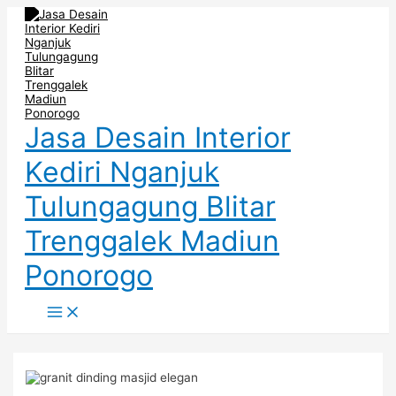
Main
Skip
Post
Menu
to
navigation
content
Jasa Desain Interior
Kediri Nganjuk
Tulungagung Blitar
Trenggalek Madiun
Ponorogo