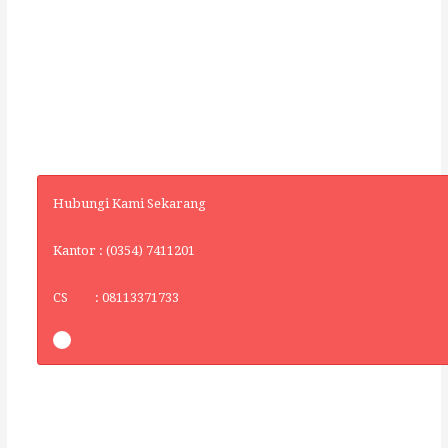
Hubungi Kami Sekarang
Kantor : (0354) 7411201
CS : 08113371733