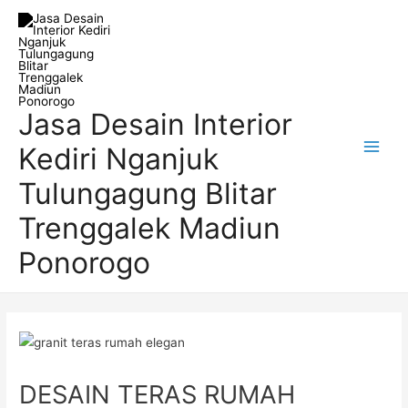
Skip
Post
Main
to
navigation
Men
content
Jasa Desain Interior
Kediri Nganjuk
Tulungagung Blitar
Trenggalek Madiun
Ponorogo
DESAIN TERAS RUMAH