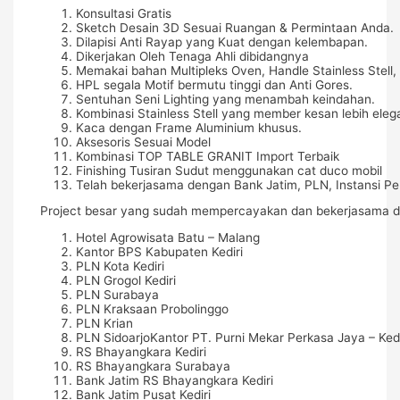
Konsultasi Gratis
Sketch Desain 3D Sesuai Ruangan & Permintaan Anda.
Dilapisi Anti Rayap yang Kuat dengan kelembapan.
Dikerjakan Oleh Tenaga Ahli dibidangnya
Memakai bahan Multipleks Oven, Handle Stainless Stell, 
HPL segala Motif bermutu tinggi dan Anti Gores.
Sentuhan Seni Lighting yang menambah keindahan.
Kombinasi Stainless Stell yang member kesan lebih eleg
Kaca dengan Frame Aluminium khusus.
Aksesoris Sesuai Model
Kombinasi TOP TABLE GRANIT Import Terbaik
Finishing Tusiran Sudut menggunakan cat duco mobil
Telah bekerjasama dengan Bank Jatim, PLN, Instansi Pe
Project besar yang sudah mempercayakan dan bekerjasama d
Hotel Agrowisata Batu – Malang
Kantor BPS Kabupaten Kediri
PLN Kota Kediri
PLN Grogol Kediri
PLN Surabaya
PLN Kraksaan Probolinggo
PLN Krian
PLN SidoarjoKantor PT. Purni Mekar Perkasa Jaya – Kedi
RS Bhayangkara Kediri
RS Bhayangkara Surabaya
Bank Jatim RS Bhayangkara Kediri
Bank Jatim Pusat Kediri