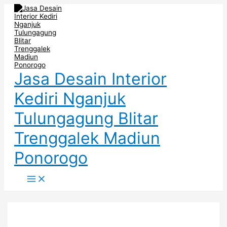
Main
Skip
Post
Menu
to
navigation
content
Jasa Desain Interior
Kediri Nganjuk
Tulungagung Blitar
Trenggalek Madiun
Ponorogo