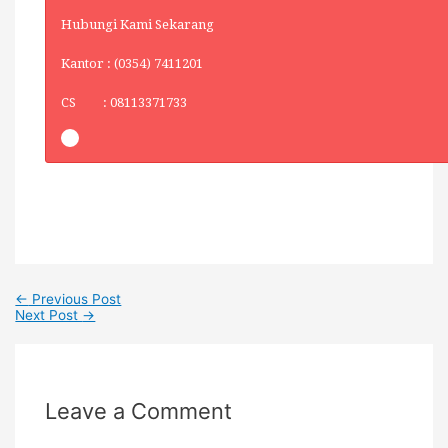
Hubungi Kami Sekarang
Kantor : (0354) 7411201
CS : 08113371733
←
Previous Post
Next Post
→
Leave a Comment