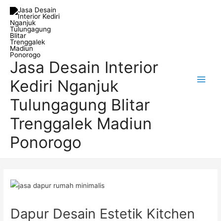
Skip
Post
Main
to
navigation
Men
content
Jasa Desain Interior
Kediri Nganjuk
Tulungagung Blitar
Trenggalek Madiun
Ponorogo
Dapur Desain Estetik Kitchen