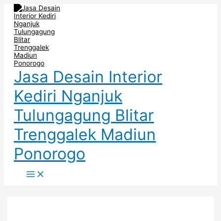
Main
Skip
Post
Menu
to
navigation
content
Jasa Desain Interior
Kediri Nganjuk
Tulungagung Blitar
Trenggalek Madiun
Ponorogo