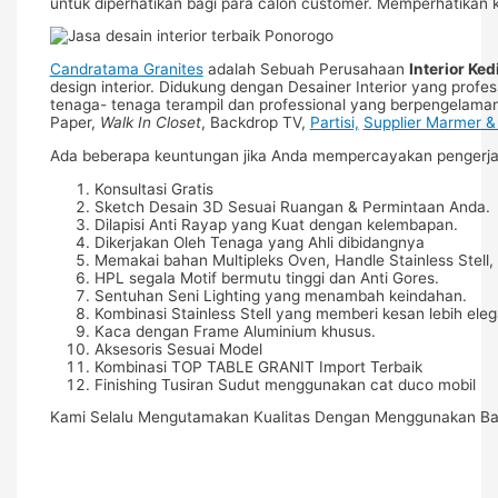
untuk diperhatikan bagi para calon customer. Memperhatikan k
Candratama Granites
adalah Sebuah Perusahaan
Interior Ked
design interior. Didukung dengan Desainer Interior yang prof
tenaga- tenaga terampil dan professional yang berpengelaman
Paper,
Walk In Closet
, Backdrop TV,
Partisi,
Supplier Marmer &
Ada beberapa keuntungan jika Anda mempercayakan pengerjaa
Konsultasi Gratis
Sketch Desain 3D Sesuai Ruangan & Permintaan Anda.
Dilapisi Anti Rayap yang Kuat dengan kelembapan.
Dikerjakan Oleh Tenaga yang Ahli dibidangnya
Memakai bahan Multipleks Oven, Handle Stainless Stell, 
HPL segala Motif bermutu tinggi dan Anti Gores.
Sentuhan Seni Lighting yang menambah keindahan.
Kombinasi Stainless Stell yang memberi kesan lebih eleg
Kaca dengan Frame Aluminium khusus.
Aksesoris Sesuai Model
Kombinasi TOP TABLE GRANIT Import Terbaik
Finishing Tusiran Sudut menggunakan cat duco mobil
Kami Selalu Mengutamakan Kualitas Dengan Menggunakan Baha