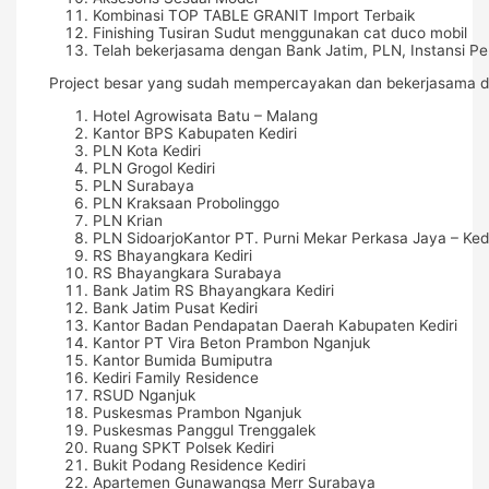
Kombinasi TOP TABLE GRANIT Import Terbaik
Finishing Tusiran Sudut menggunakan cat duco mobil
Telah bekerjasama dengan Bank Jatim, PLN, Instansi Pe
Project besar yang sudah mempercayakan dan bekerjasama d
Hotel Agrowisata Batu – Malang
Kantor BPS Kabupaten Kediri
PLN Kota Kediri
PLN Grogol Kediri
PLN Surabaya
PLN Kraksaan Probolinggo
PLN Krian
PLN SidoarjoKantor PT. Purni Mekar Perkasa Jaya – Kedi
RS Bhayangkara Kediri
RS Bhayangkara Surabaya
Bank Jatim RS Bhayangkara Kediri
Bank Jatim Pusat Kediri
Kantor Badan Pendapatan Daerah Kabupaten Kediri
Kantor PT Vira Beton Prambon Nganjuk
Kantor Bumida Bumiputra
Kediri Family Residence
RSUD Nganjuk
Puskesmas Prambon Nganjuk
Puskesmas Panggul Trenggalek
Ruang SPKT Polsek Kediri
Bukit Podang Residence Kediri
Apartemen Gunawangsa Merr Surabaya