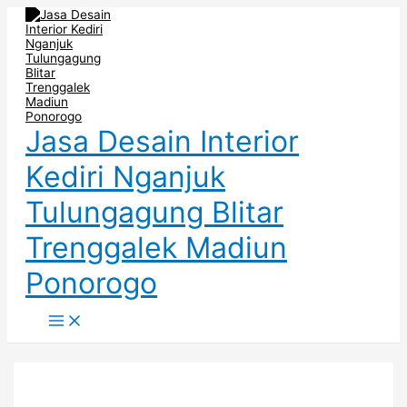
Main
Skip
Post
Menu
to
navigation
content
Jasa Desain Interior
Kediri Nganjuk
Tulungagung Blitar
Trenggalek Madiun
Ponorogo