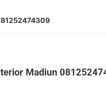
n 081252474309
Interior Madiun 0812524