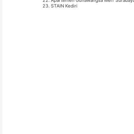
Apartemen Gunawangsa Merr Surabay
STAIN Kediri