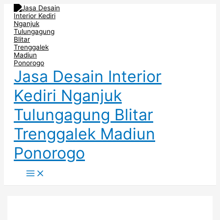
Main
Skip
Post
Menu
to
navigation
content
Jasa Desain Interior
Kediri Nganjuk
Tulungagung Blitar
Trenggalek Madiun
Ponorogo