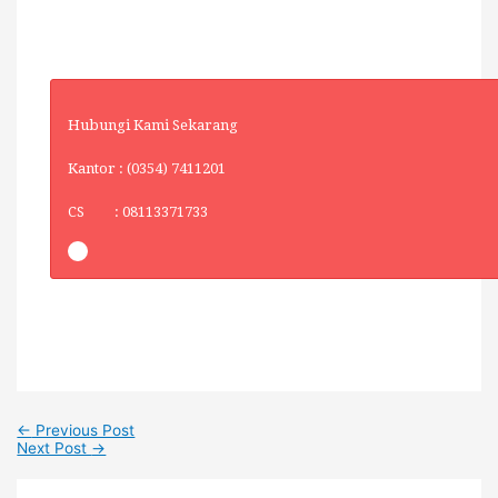
Hubungi Kami Sekarang
Kantor : (0354) 7411201
CS : 08113371733
←
Previous Post
Next Post
→