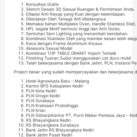
Konsultasi Gratis
Sketch Desain 3D Sesuai Ruangan & Permintaan Anda.
Dilapisi Anti Rayap yang Kuat dengan kelembapan.
Dikerjakan Oleh Tenaga Ahli dibidangnya
Memakai bahan Multipleks Oven, Handle Stainless Stell, 
HPL segala Motif bermutu tinggi dan Anti Gores.
Sentuhan Seni Lighting yang menambah keindahan.
Kombinasi Stainless Stell yang member kesan lebih eleg
Kaca dengan Frame Aluminium khusus.
Aksesoris Sesuai Model
Kombinasi TOP TABLE GRANIT Import Terbaik
Finishing Tusiran Sudut menggunakan cat duco mobil
Telah bekerjasama dengan Bank Jatim, PLN, Instansi Pe
Project besar yang sudah mempercayakan dan bekerjasama d
Hotel Agrowisata Batu – Malang
Kantor BPS Kabupaten Kediri
PLN Kota Kediri
PLN Grogol Kediri
PLN Surabaya
PLN Kraksaan Probolinggo
PLN Krian
PLN SidoarjoKantor PT. Purni Mekar Perkasa Jaya – Kedi
RS Bhayangkara Kediri
RS Bhayangkara Surabaya
Bank Jatim RS Bhayangkara Kediri
Bank Jatim Pusat Kediri