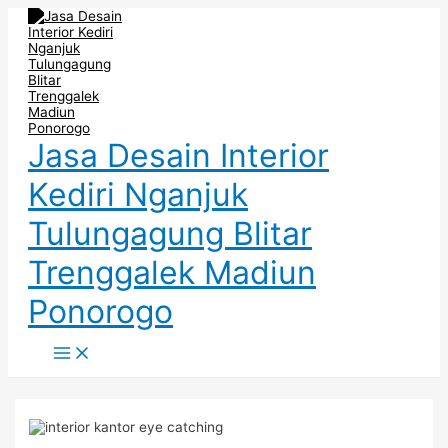
Main
Skip
Post
Menu
to
navigation
content
Jasa Desain Interior
Kediri Nganjuk
Tulungagung Blitar
Trenggalek Madiun
Ponorogo