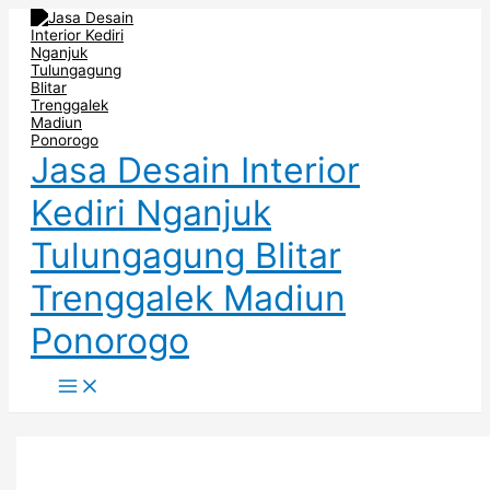
Main
Skip
Minibar
Ukuran
Menu
to
Sebagai
Mini
content
Meja
Bar
Makan
Dapur
–
Minimalis
Kitchen
dengan
Set
Harga
Trenggalek
Terbaru
di
Jasa Desain Interior
Nganjuk
Kediri Nganjuk
Tulungagung Blitar
Trenggalek Madiun
Ponorogo