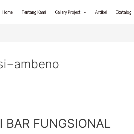
Home
Tentang Kami
Gallery Project
Artikel
Ekatalog
ssi−ambeno
I BAR FUNGSIONAL