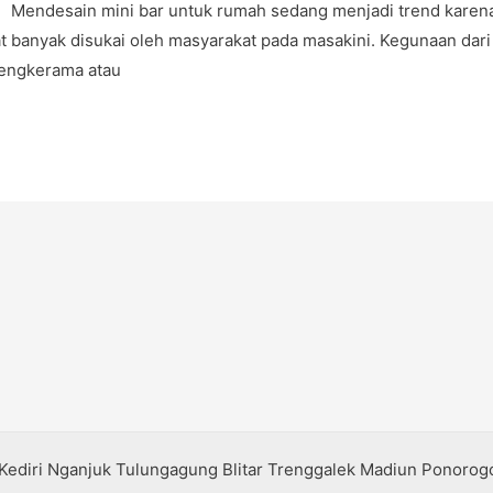
esain mini bar untuk rumah sedang menjadi trend karena d
 banyak disukai oleh masyarakat pada masakini. Kegunaan dari
cengkerama atau
 Kediri Nganjuk Tulungagung Blitar Trenggalek Madiun Ponoro