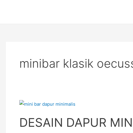
Skip
to
content
minibar klasik oecu
DESAIN
DAPUR
DESAIN DAPUR MIN
MINI
BAR