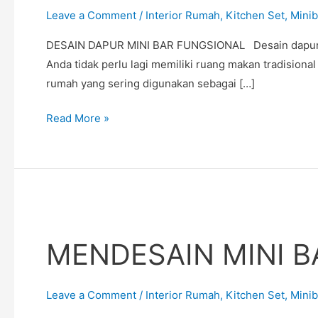
FUNGSIONAL
Leave a Comment
/
Interior Rumah
,
Kitchen Set
,
Minib
DESAIN DAPUR MINI BAR FUNGSIONAL Desain dapur mini
Anda tidak perlu lagi memiliki ruang makan tradisiona
rumah yang sering digunakan sebagai […]
Read More »
MENDESAIN
MINI
MENDESAIN MINI 
BAR
UNTUK
RUMAH
Leave a Comment
/
Interior Rumah
,
Kitchen Set
,
Minib
DI