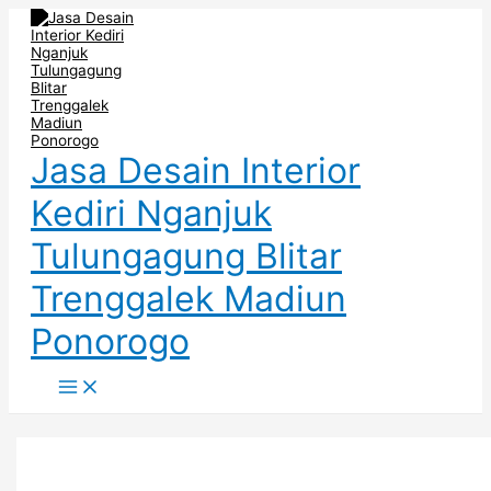
Main
Skip
Post
JASA
HARUS
PENERAPAN
Menu
to
pagination
DESAIN
DIPERHATIKAN
DESAIN
content
INTERIOR
DALAM
INTERIOR
BUTIK
MERANCANG
BUTIK
MODERN
BUTIK
TRENDY
DI
DI
DI
MOJOKERTO
GRESIK
PASURUAN
Jasa Desain Interior
Kediri Nganjuk
Tulungagung Blitar
Trenggalek Madiun
Ponorogo