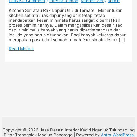
Leave a Comment
/
Interior Rumah
,
Kitchen Set
/
admin
Kitchen Set atau Rak Dapur Unik di Ternate Menentukan
kitchen set atau rak dapur yang unik tetapi tetap
mendapatkan kesan minimalis harus sangat diperhatikan
proses pemimihannya. Dalam mengaplikasikan desain rak
dapur minimalis banyak yang harus dipertimbangkan dan
ide-ide yang harus dituangkan. Bagi banyak keluarga dapur
merupakan pusat dari sebuah rumah. Yuk simak ide rak […]
Read More »
Copyright © 2026 Jasa Desain Interior Kediri Nganjuk Tulungagung
Blitar Trenggalek Madiun Ponorogo | Powered by
Astra WordPress