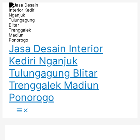
Main
Skip
Kitchen
Menu
to
Set
content
atau
Rak
Dapur
Unik
di
Ternate
Jasa Desain Interior
Kediri Nganjuk
Tulungagung Blitar
Trenggalek Madiun
Ponorogo