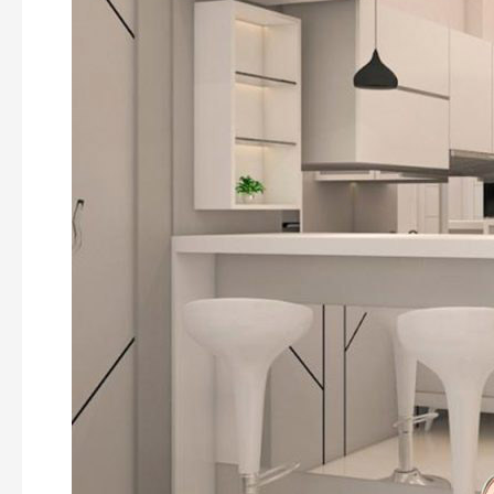
Terbaru
–
Dijamin
Material
Tahan
Lama