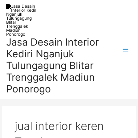
Skip
Main
to
Men
content
Jasa Desain Interior
Kediri Nganjuk
Tulungagung Blitar
Trenggalek Madiun
Ponorogo
jual interior keren