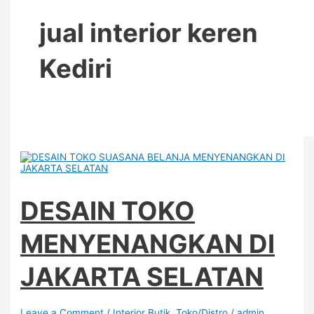
jual interior keren
Kediri
DESAIN TOKO
MENYENANGKAN DI
JAKARTA SELATAN
Leave a Comment
/
Interior Butik
,
Toko/Distro
/
admin