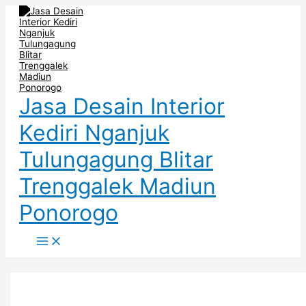
Main
Skip
DESAIN
TIPS
Menu
to
TOKO
MENDESAIN
content
MENYENANGKAN
TOKO
DI
COCOK
JAKARTA
UNTUK
SELATAN
USAHA
DI
TANGERANG
Jasa Desain Interior
Kediri Nganjuk
Tulungagung Blitar
Trenggalek Madiun
Ponorogo