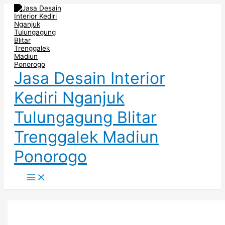
Main
Skip
DESAIN
TIPS
Menu
to
TOKO
MENDESAIN
content
MENYENANGKAN
TOKO
DI
COCOK
JAKARTA
UNTUK
SELATAN
USAHA
DI
TANGERANG
Jasa Desain Interior
Kediri Nganjuk
Tulungagung Blitar
Trenggalek Madiun
Ponorogo