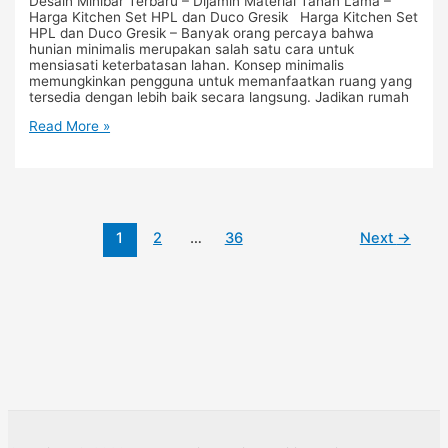
Desain Minibar Terbaru – Dijamin Material Tahan Lama –
Harga Kitchen Set HPL dan Duco Gresik Harga Kitchen Set
HPL dan Duco Gresik – Banyak orang percaya bahwa
hunian minimalis merupakan salah satu cara untuk
mensiasati keterbatasan lahan. Konsep minimalis
memungkinkan pengguna untuk memanfaatkan ruang yang
tersedia dengan lebih baik secara langsung. Jadikan rumah
Read More »
1
2
…
36
Next
→