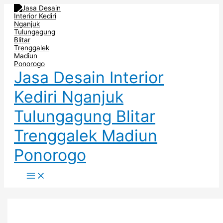
Main
Skip
Post
Dapur
Produk
Desain
Menu
to
pagination
Berkonsep
Kitchen
Minibar
content
Minimalis
Set
Terbaru
Cocok
Terlaris
–
untuk
Dijamin
Hunian
Material
Modern
Tahan
Lama
Jasa Desain Interior
Kediri Nganjuk
Tulungagung Blitar
Trenggalek Madiun
Ponorogo