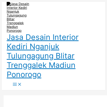
Main
Skip
Post
Cara
Interior
Kitchen
Menu
to
pagination
Merancang
Kediri
Set
content
Dapur
Jawa
Minimalis
Kecil
Timur
Untuk
–
–
Dapur
Desain
Candratama
Kecil
kitchen
Granites
–
set
Kitchen
Kediri
Set
Jasa Desain Interior
Kediri
Kediri Nganjuk
Tulungagung Blitar
Trenggalek Madiun
Ponorogo