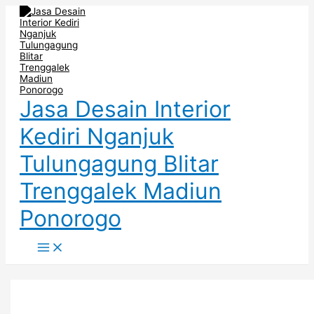
Main
Skip
Desain
Menu
to
Interior
content
Partisi
Ruangan
Nganjuk
Jasa Desain Interior
Kediri Nganjuk
Tulungagung Blitar
Trenggalek Madiun
Ponorogo