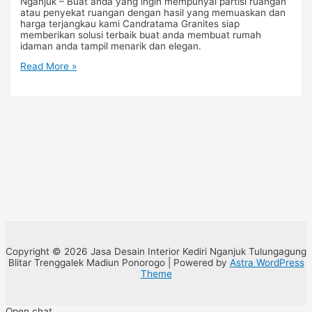
Nganjuk – Buat anda yang ingin mempunyai partisi ruangan
atau penyekat ruangan dengan hasil yang memuaskan dan
harga terjangkau kami Candratama Granites siap
memberikan solusi terbaik buat anda membuat rumah
idaman anda tampil menarik dan elegan.
Read More »
Copyright © 2026 Jasa Desain Interior Kediri Nganjuk Tulungagung
Blitar Trenggalek Madiun Ponorogo | Powered by
Astra WordPress
Theme
Open chat