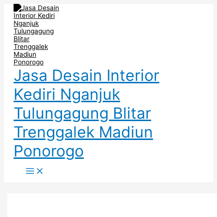
Main
Skip
Dapur
Produk
Desain
Menu
to
Berkonsep
Kitchen
Minibar
content
Minimalis
Set
Terbaru
Cocok
Terlaris
–
untuk
Dijamin
Hunian
Material
Modern
Tahan
Lama
Jasa Desain Interior
Kediri Nganjuk
Tulungagung Blitar
Trenggalek Madiun
Ponorogo