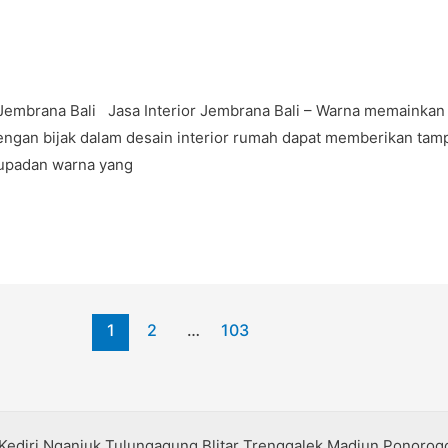
 Jembrana Bali Jasa Interior Jembrana Bali – Warna memainka
an bijak dalam desain interior rumah dapat memberikan tampil
dupadan warna yang
1
2
…
103
 Kediri Nganjuk Tulungagung Blitar Trenggalek Madiun Ponoro