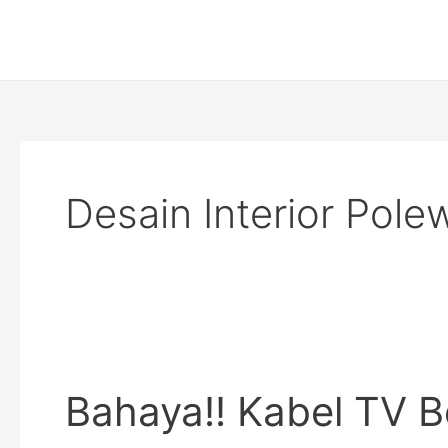
Skip
Post
to
pagination
content
Desain Interior Pole
Bahaya!!
Kabel
Bahaya!! Kabel TV 
TV
Berantakan