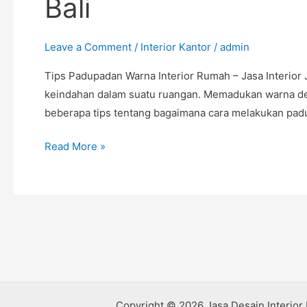
Bali
Rumah
–
Jasa
Leave a Comment
/
Interior Kantor
/
admin
Interior
Tips Padupadan Warna Interior Rumah – Jasa Interior
Jembrana
keindahan dalam suatu ruangan. Memadukan warna deng
Bali
beberapa tips tentang bagaimana cara melakukan pa
Read More »
Copyright © 2026 Jasa Desain Interior