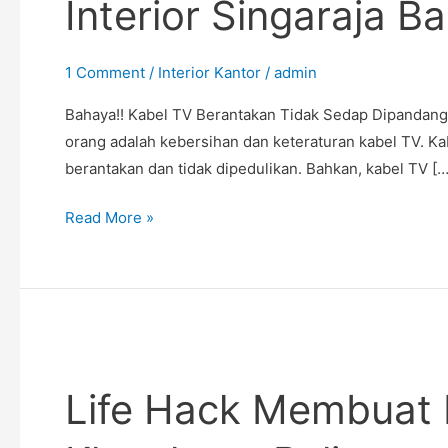
Interior Singaraja Bal
Tidak
Sedap
Dipandang
1 Comment
/
Interior Kantor
/
admin
–
Bahaya!! Kabel TV Berantakan Tidak Sedap Dipandang – 
Jasa
orang adalah kebersihan dan keteraturan kabel TV. Kab
Interior
berantakan dan tidak dipedulikan. Bahkan, kabel TV […
Singaraja
Bali
Read More »
Life
Hack
Life Hack Membuat K
Membuat
Kamar