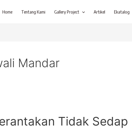
Home
Tentang Kami
Gallery Project
Artikel
Ekatalog
wali Mandar
Berantakan Tidak Sedap