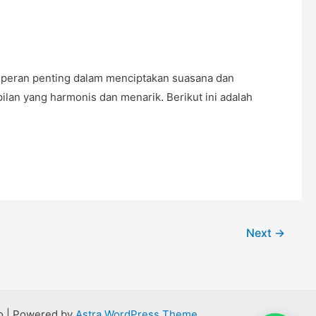
n peran penting dalam menciptakan suasana dan
an yang harmonis dan menarik. Berikut ini adalah
Next
→
go | Powered by
Astra WordPress Theme