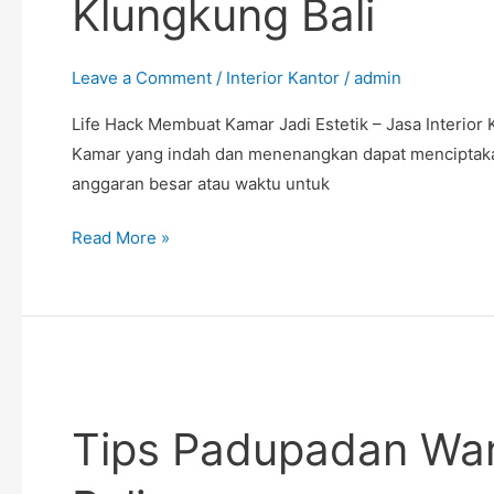
Klungkung Bali
Jadi
Estetik
–
Leave a Comment
/
Interior Kantor
/
admin
Jasa
Life Hack Membuat Kamar Jadi Estetik – Jasa Interior 
Interior
Kamar yang indah dan menenangkan dapat menciptakan
Klungkung
anggaran besar atau waktu untuk
Bali
Read More »
Tips
Padupadan
Tips Padupadan Warn
Warna
Interior