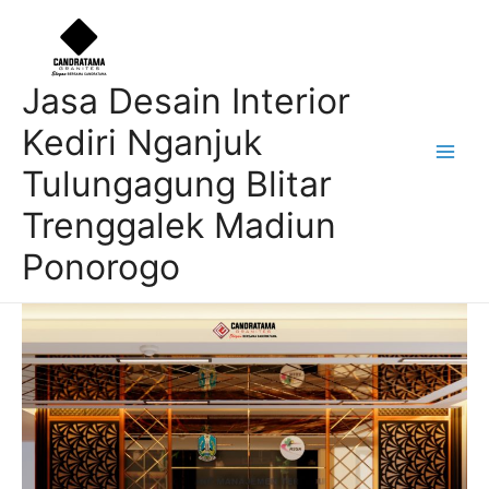
Skip
Post
Main
to
navigation
Men
content
Jasa Desain Interior
Kediri Nganjuk
Tulungagung Blitar
Trenggalek Madiun
Ponorogo