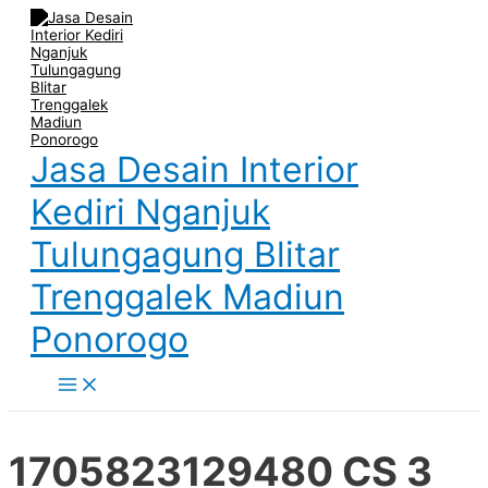
Main
Skip
Post
Menu
to
navigation
content
Jasa Desain Interior
Kediri Nganjuk
Tulungagung Blitar
Trenggalek Madiun
Ponorogo
1705823129480 CS 3