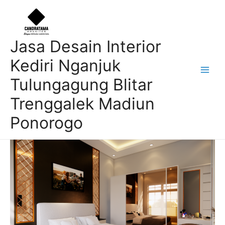
Skip
Post
Main
to
navigation
Men
content
Jasa Desain Interior
Kediri Nganjuk
Tulungagung Blitar
Trenggalek Madiun
Ponorogo