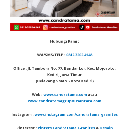
Hubungi Kami :
WA/SMS/TELP :
0812 3202 4148
Office : Jl. Tambora No. 77, Bandar Lor, Kec. Mojoroto,
Kediri, Jawa Timur
(Belakang SMAN 2 Kota Kediri)
Web:
www.candratama.com
atau
www.candratamagrupnusantara.com
Instagram :
www.instagram.com/candratama_granites
Pinterest :
Pinters Candratama_Granites
&
Desain