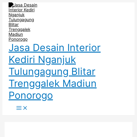
Main
Skip
Post
Menu
to
navigation
content
Jasa Desain Interior
Kediri Nganjuk
Tulungagung Blitar
Trenggalek Madiun
Ponorogo