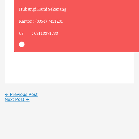
Hubungi Kami Sekarang
Kantor : (0354) 7411201
CS : 08113371733
←
Previous Post
Next Post
→