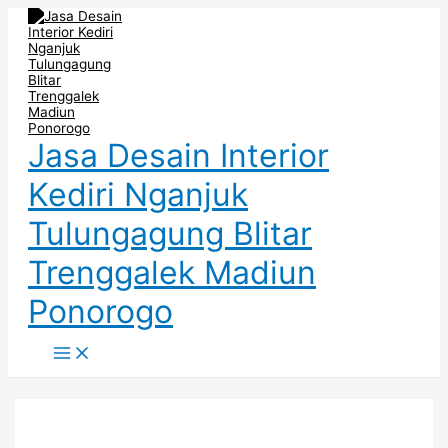
Main
Skip
Post
Menu
to
navigation
content
Jasa Desain Interior
Kediri Nganjuk
Tulungagung Blitar
Trenggalek Madiun
Ponorogo