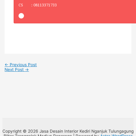
CS : 08113371733
←
Previous Post
Next Post
→
Copyright © 2026 Jasa Desain Interior Kediri Nganjuk Tulungagung
Blitar Trenggalek Madiun Ponorogo | Powered by
Astra WordPress